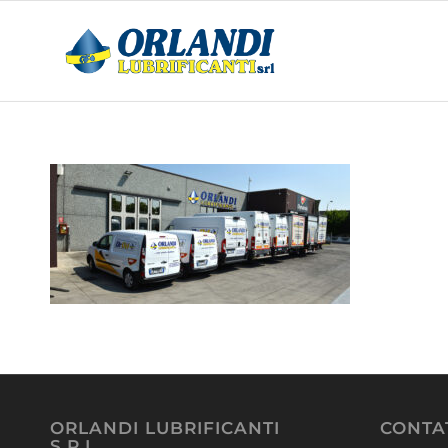
ORLANDI LUBRIFICANTI
CONTA
S.R.L.