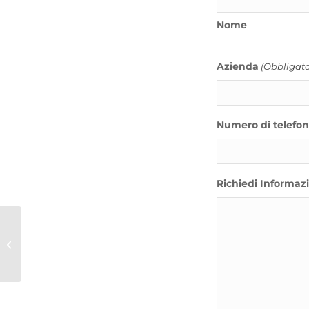
Nome
Azienda
(Obbligato
Numero di telefo
Richiedi Informaz
OROIL – OROIL
BIOCUT BH 5